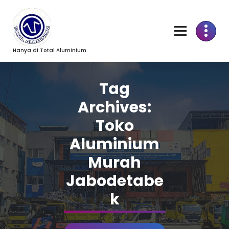
Skip
to
Content
Hanya di Total Aluminium
Tag
Archives:
Toko
Aluminium
Murah
Jabodetabe
k