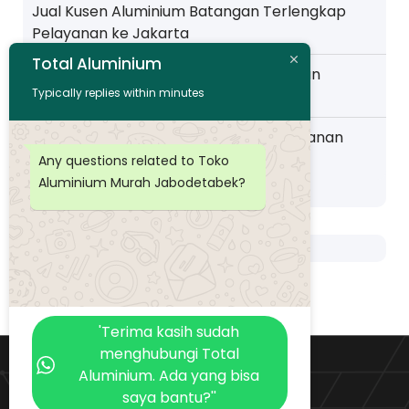
Jual Kusen Aluminium Batangan Terlengkap
Pelayanan ke Jakarta
Total Aluminium
Toko Kusen Aluminium Murah Pelayanan
Typically replies within minutes
Wilayah Pemalang
Distributor Kusen Aluminium Murah layanan
Wilayah Purwokerto
Any questions related to Toko
Aluminium Murah Jabodetabek?
'Terima kasih sudah
menghubungi Total
Aluminium. Ada yang bisa
saya bantu?''