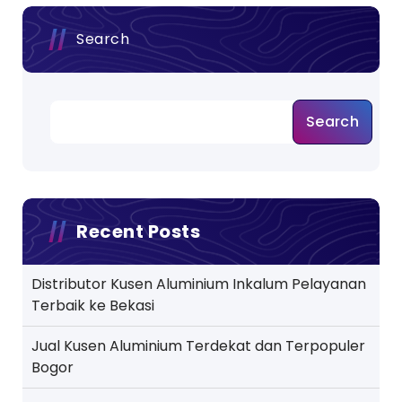
s
Search
t
s
Search
p
a
g
Recent Posts
i
n
Distributor Kusen Aluminium Inkalum Pelayanan
Terbaik ke Bekasi
a
t
Jual Kusen Aluminium Terdekat dan Terpopuler
Bogor
i