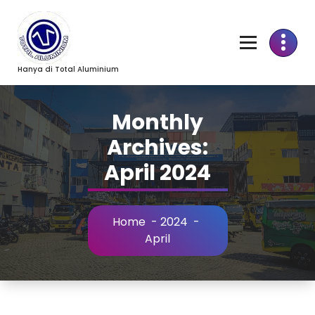
Skip
to
Content
Hanya di Total Aluminium
Monthly
Archives:
April 2024
Home
-
2024
-
April