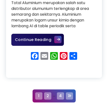
Total Aluminium merupakan salah satu
distributor alumunium terlengkap di area
semarang dan sekitarnya. Aluminium
merupakan logam unsur kimia dengan
lambang Al di table periodik serta
Agen Aluminium Semarang
Continue Reading
Facebook
Email
WhatsApp
Pinterest
Share
P
…
1
2
4
o