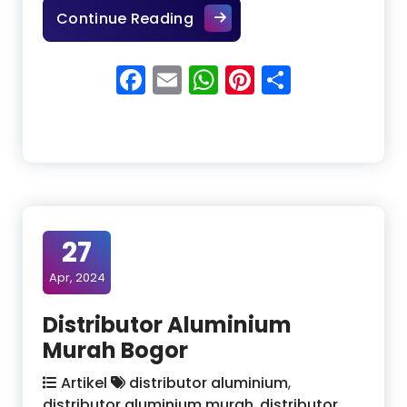
Distributor Aluminium Mura
Continue Reading
Facebook
Email
WhatsApp
Pinterest
Share
27
Apr, 2024
Distributor Aluminium
Murah Bogor
Artikel
distributor aluminium
,
distributor aluminium murah
,
distributor