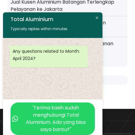
Jual Kusen Aluminium Batangan Terlengkap
o
Pelayanan ke Jakarta
n
Total Aluminium
Toko Kusen Aluminium Murah Pelayanan
Typically replies within minutes
Wilayah Pemalang
Distributor Kusen Aluminium Murah layanan
Wilayah Purwokerto
Any questions related to Month:
April 2024
?
'Terima kasih sudah
menghubungi Total
Aluminium. Ada yang bisa
saya bantu?''