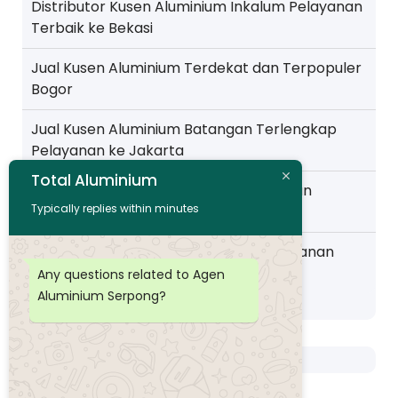
Distributor Kusen Aluminium Inkalum Pelayanan
Terbaik ke Bekasi
Jual Kusen Aluminium Terdekat dan Terpopuler
Bogor
Jual Kusen Aluminium Batangan Terlengkap
Pelayanan ke Jakarta
Total Aluminium
Toko Kusen Aluminium Murah Pelayanan
Typically replies within minutes
Wilayah Pemalang
Distributor Kusen Aluminium Murah layanan
Wilayah Purwokerto
Any questions related to Agen
Aluminium Serpong?