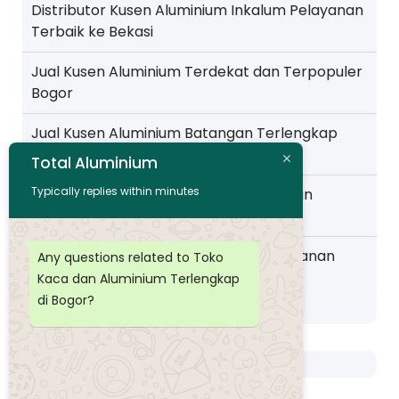
Distributor Kusen Aluminium Inkalum Pelayanan
Terbaik ke Bekasi
Jual Kusen Aluminium Terdekat dan Terpopuler
Bogor
Jual Kusen Aluminium Batangan Terlengkap
Pelayanan ke Jakarta
Total Aluminium
Typically replies within minutes
Toko Kusen Aluminium Murah Pelayanan
Wilayah Pemalang
Distributor Kusen Aluminium Murah layanan
Any questions related to Toko
Wilayah Purwokerto
Kaca dan Aluminium Terlengkap
di Bogor?