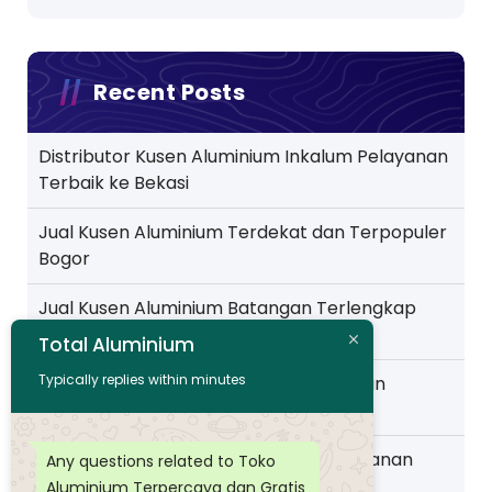
Recent Posts
Distributor Kusen Aluminium Inkalum Pelayanan
Terbaik ke Bekasi
Jual Kusen Aluminium Terdekat dan Terpopuler
Bogor
Jual Kusen Aluminium Batangan Terlengkap
Pelayanan ke Jakarta
Total Aluminium
Typically replies within minutes
Toko Kusen Aluminium Murah Pelayanan
Wilayah Pemalang
Distributor Kusen Aluminium Murah layanan
Any questions related to Toko
Wilayah Purwokerto
Aluminium Terpercaya dan Gratis