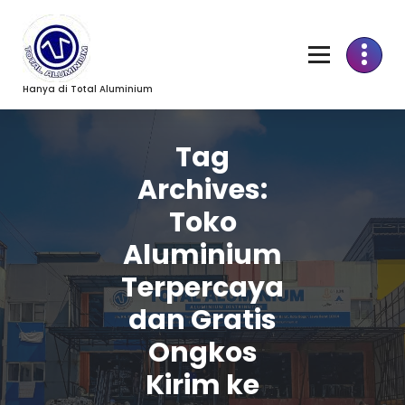
Skip
to
Content
Hanya di Total Aluminium
Tag
Archives:
Toko
Aluminium
Terpercaya
dan Gratis
Ongkos
Kirim ke