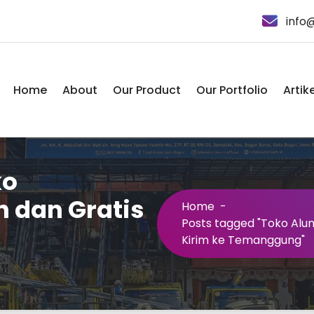
info
Home
About
Our Product
Our Portfolio
Artike
ko
 dan Gratis
Home
-
Posts tagged "Toko Alu
Kirim ke Temanggung"