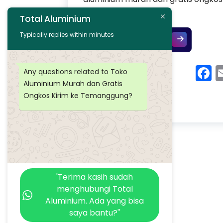
sekarang
Total Aluminium
Typically replies within minutes
Toko Alumini
Continue Reading
F
Any questions related to Toko
Aluminium Murah dan Gratis
Ongkos Kirim ke Temanggung?
'Terima kasih sudah
menghubungi Total
Aluminium. Ada yang bisa
saya bantu?''