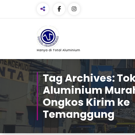
Skip
to
Content
Facebook
Hanya di Total Aluminium
Email
WhatsApp
Tag Archives: To
Pinterest
Aluminium Murah
Share
Ongkos Kirim ke
Temanggung