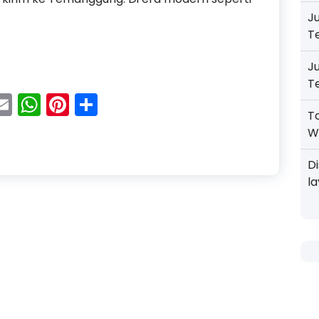
J
T
um Murah dan Gratis Ongkos Kirim ke Temanggung
J
T
acebook
Email
WhatsApp
Pinterest
Share
T
W
D
l