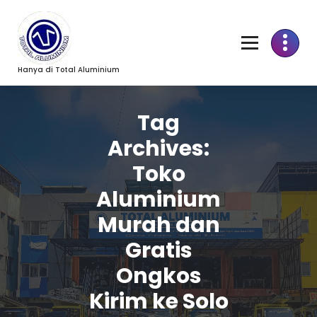
Skip
to
Content
Hanya di Total Aluminium
Tag
Archives:
Toko
Aluminium
Murah dan
Gratis
Ongkos
Kirim ke Solo