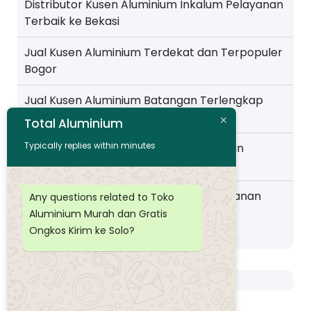
Distributor Kusen Aluminium Inkalum Pelayanan
Terbaik ke Bekasi
Jual Kusen Aluminium Terdekat dan Terpopuler
Bogor
Jual Kusen Aluminium Batangan Terlengkap
Pelayanan ke Jakarta
Total Aluminium
Typically replies within minutes
Toko Kusen Aluminium Murah Pelayanan
Wilayah Pemalang
Distributor Kusen Aluminium Murah layanan
Any questions related to Toko
Wilayah Purwokerto
Aluminium Murah dan Gratis
Ongkos Kirim ke Solo?