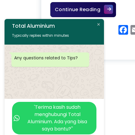
Kelebihan Alu
Continue Reading
Total Aluminium
F
Typically replies within minutes
Any questions related to Tips?
'Terima kasih sudah
menghubungi Total
Aluminium. Ada yang bisa
saya bantu?''