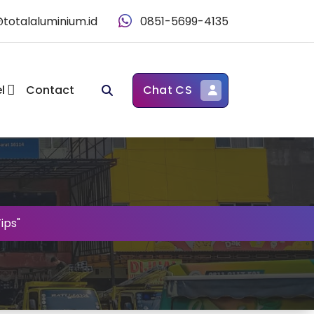
@totalaluminium.id
0851-5699-4135
l
Contact
Chat CS
ips"