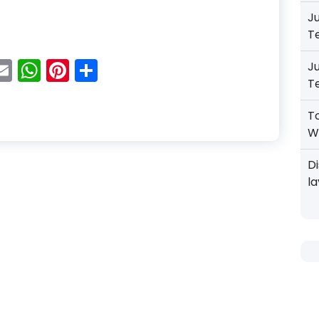
J
minium Foil untuk Konstruksi dan Industri
T
acebook
Email
WhatsApp
Pinterest
Share
J
T
T
W
D
l