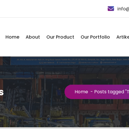
info
Home
About
Our Product
Our Portfolio
Artike
s
Home
-
Posts tagged "T