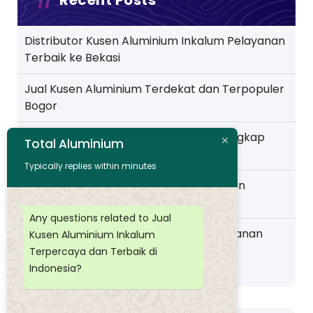
Recent Posts
Distributor Kusen Aluminium Inkalum Pelayanan
Terbaik ke Bekasi
Jual Kusen Aluminium Terdekat dan Terpopuler
Bogor
Jual Kusen Aluminium Batangan Terlengkap
Total Aluminium
Pelayanan ke Jakarta
Typically replies within minutes
Toko Kusen Aluminium Murah Pelayanan
Wilayah Pemalang
Any questions related to Jual
Distributor Kusen Aluminium Murah layanan
Kusen Aluminium Inkalum
Wilayah Purwokerto
Terpercaya dan Terbaik di
Indonesia?