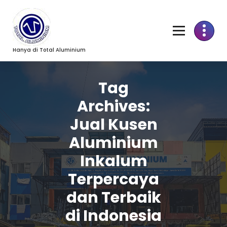
Skip
to
Content
Hanya di Total Aluminium
Tag
Archives:
Jual Kusen
Aluminium
Inkalum
Terpercaya
dan Terbaik
di Indonesia