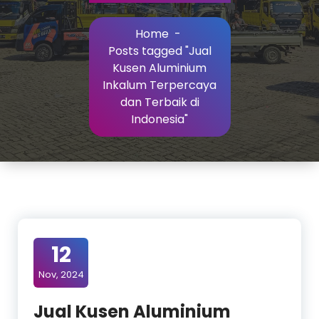
Home
-
Posts tagged "Jual
Kusen Aluminium
Inkalum Terpercaya
dan Terbaik di
Indonesia"
12
Nov, 2024
Jual Kusen Aluminium