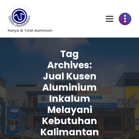
Skip
to
Content
Hanya di Total Aluminium
Tag
Archives:
Jual Kusen
Aluminium
Inkalum
Melayani
Kebutuhan
Kalimantan