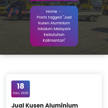
Home
-
Posts tagged "Jual
Kusen Aluminium
Inkalum Melayani
Kebutuhan
Kalimantan"
18
Dec, 2025
Jual Kusen Aluminium