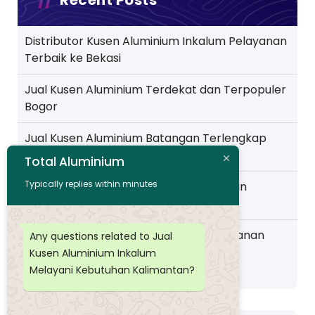
Recent Posts
Distributor Kusen Aluminium Inkalum Pelayanan
Terbaik ke Bekasi
Jual Kusen Aluminium Terdekat dan Terpopuler
Bogor
Jual Kusen Aluminium Batangan Terlengkap
Pelayanan ke Jakarta
Total Aluminium
Typically replies within minutes
Toko Kusen Aluminium Murah Pelayanan
Wilayah Pemalang
Distributor Kusen Aluminium Murah layanan
Any questions related to Jual
Wilayah Purwokerto
Kusen Aluminium Inkalum
Melayani Kebutuhan Kalimantan?