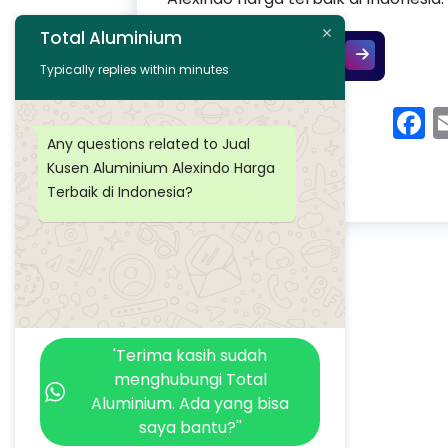
Total Aluminium
Jual Kusen Al
Continue Reading
Typically replies within minutes
F
Any questions related to Jual
Kusen Aluminium Alexindo Harga
Terbaik di Indonesia?
'Terima kasih sudah
menghubungi Total
Aluminium. Ada yang bisa
saya bantu?''