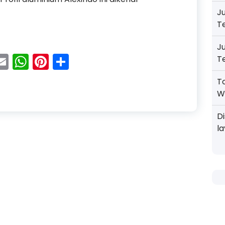
J
T
uminium Alexindo Harga Terbaik di Indonesia
J
acebook
Email
WhatsApp
Pinterest
Share
T
T
W
D
l