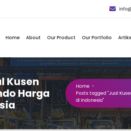
info
Home
About
Our Product
Our Portfolio
Artike
al Kusen
Home
-
ndo Harga
Posts tagged "Jual Kuse
di Indonesia"
sia