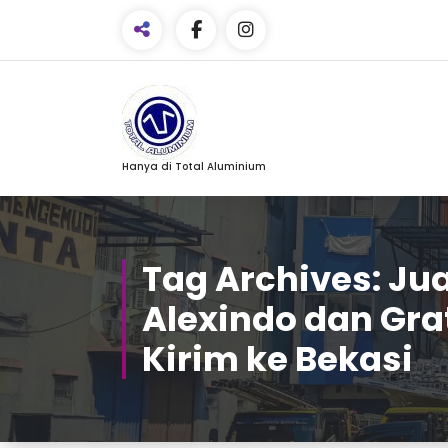
Skip
to
Content
Facebook
Hanya di Total Aluminium
Email
WhatsApp
Tag Archives: Ju
Pinterest
Alexindo dan Gra
Share
Kirim ke Bekasi