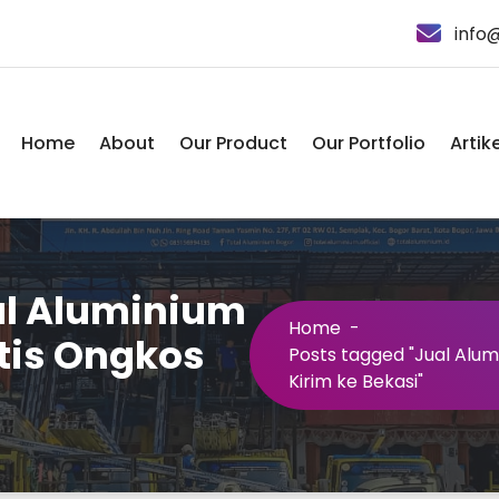
info
Home
About
Our Product
Our Portfolio
Artike
al Aluminium
Home
-
tis Ongkos
Posts tagged "Jual Alum
Kirim ke Bekasi"