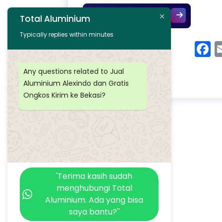
Jual Aluminiu
Continue Reading
Total Aluminium
Typically replies within minutes
F
Any questions related to Jual
Aluminium Alexindo dan Gratis
Ongkos Kirim ke Bekasi?
'Terima kasih sudah
menghubungi Total
Aluminium. Ada yang bisa
saya bantu?''