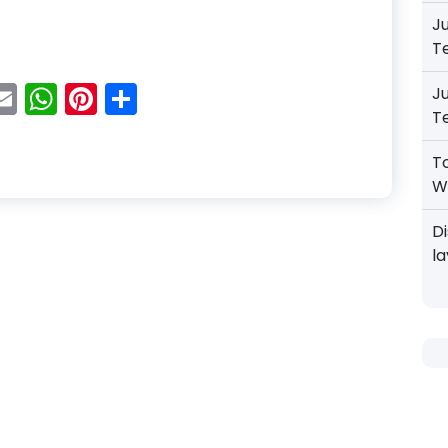
J
m Alexindo Terpercaya Gratis Ongkos Kirim ke Bekasi
T
acebook
Email
WhatsApp
Pinterest
Share
J
T
T
W
D
l