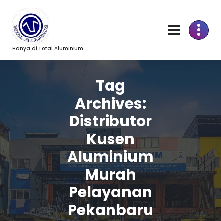
Skip
to
Content
Hanya di Total Aluminium
Tag
Archives:
Distributor
Kusen
Aluminium
Murah
Pelayanan
Pekanbaru