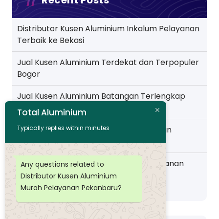
Recent Posts
Distributor Kusen Aluminium Inkalum Pelayanan
Terbaik ke Bekasi
Jual Kusen Aluminium Terdekat dan Terpopuler
Bogor
Jual Kusen Aluminium Batangan Terlengkap
Pelayanan ke Jakarta
Total Aluminium
Typically replies within minutes
Toko Kusen Aluminium Murah Pelayanan
Wilayah Pemalang
Distributor Kusen Aluminium Murah layanan
Any questions related to
Wilayah Purwokerto
Distributor Kusen Aluminium
Murah Pelayanan Pekanbaru?