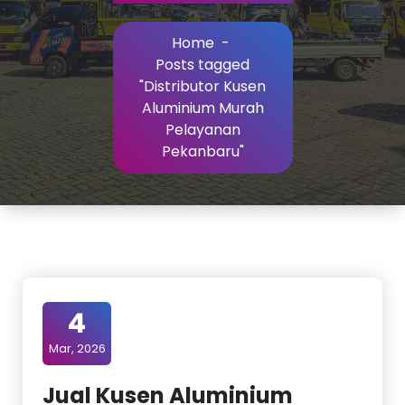
Home
-
Posts tagged
"Distributor Kusen
Aluminium Murah
Pelayanan
Pekanbaru"
4
Mar, 2026
Jual Kusen Aluminium