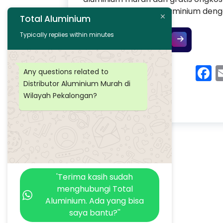
menyediakan profil aluminium den
Total Aluminium
Typically replies within minutes
Distributor A
Continue Reading
F
Any questions related to
Distributor Aluminium Murah di
Wilayah Pekalongan?
'Terima kasih sudah
menghubungi Total
Aluminium. Ada yang bisa
saya bantu?''