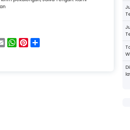
gan
J
T
luminium Murah dan Gratis Ongkos Kirim Pekalongan
J
T
acebook
Email
WhatsApp
Pinterest
Share
T
W
D
l