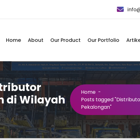
info
Home
About
Our Product
Our Portfolio
Artike
tributor
Home
-
 di Wilayah
Posts tagged "Distribut
Pekalongan"