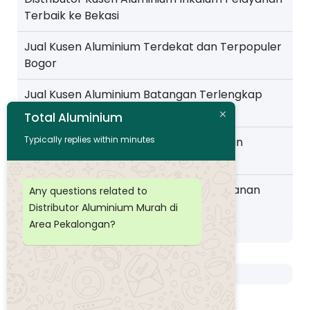
Terbaik ke Bekasi
Jual Kusen Aluminium Terdekat dan Terpopuler
Bogor
Jual Kusen Aluminium Batangan Terlengkap
Pelayanan ke Jakarta
Total Aluminium
Typically replies within minutes
Toko Kusen Aluminium Murah Pelayanan
Wilayah Pemalang
Distributor Kusen Aluminium Murah layanan
Any questions related to
Wilayah Purwokerto
Distributor Aluminium Murah di
Area Pekalongan?