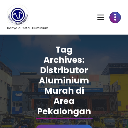
Skip
to
Content
Hanya di Total Aluminium
Tag
Archives:
Distributor
Aluminium
Murah di
Area
Pekalongan