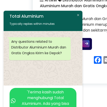
Artikel
Distributor Aluminium 
Aluminium Murah dan Gratis Ongko
Total Aluminium
Distributor Aluminium Murah dan G
Typically replies within minutes
Kami adalah Total Aluminium merup
ongkos kirim ke depok dan sekitarny
Any questions related to
Distributor A
Continue Reading
Distributor Aluminium Murah dan
Gratis Ongkos Kirim ke Depok?
F
'Terima kasih sudah
menghubungi Total
Aluminium. Ada yang bisa