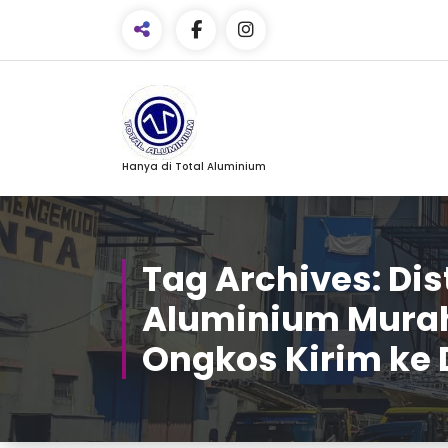
Skip
to
Content
Facebook
Hanya di Total Aluminium
Email
WhatsApp
Tag Archives: Dis
Pinterest
Aluminium Murah
Share
Ongkos Kirim ke