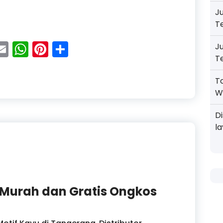
J
um Terlengkap dan Gratis Ongkos Kirim ke Depok
T
acebook
Email
WhatsApp
Pinterest
Share
J
T
T
W
D
l
 Murah dan Gratis Ongkos