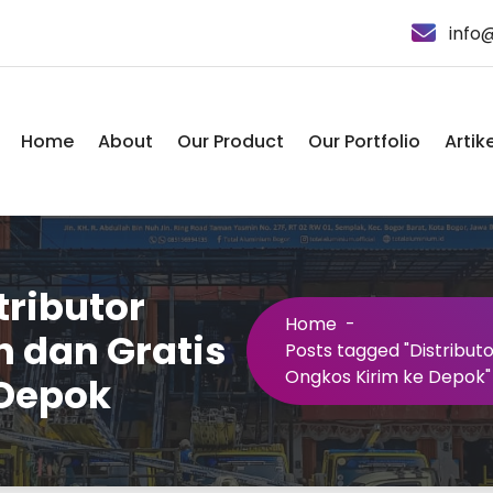
info
Home
About
Our Product
Our Portfolio
Artike
tributor
Home
-
 dan Gratis
Posts tagged "Distribut
Ongkos Kirim ke Depok"
 Depok