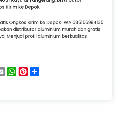
Motif Kayu di Tangerang
,
Distributor
s Kirim ke Depok
ratis Ongkos Kirim ke Depok-WA 085156994135
akan distributor aluminium murah dan gratis
a. Menjual profil aluminium berkualitas
luminium Murah dan Gratis Ongkos Kirim ke Depok
acebook
Email
WhatsApp
Pinterest
Share