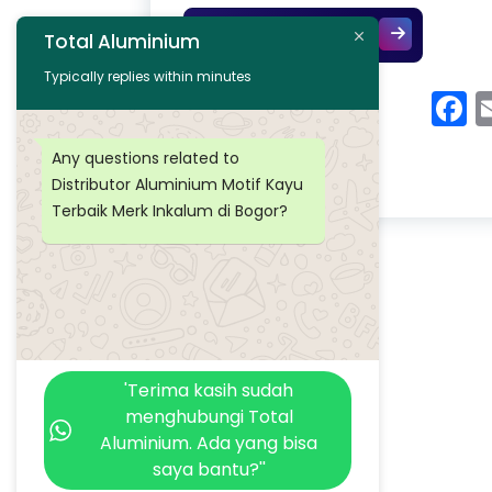
Distributor A
Continue Reading
Total Aluminium
Typically replies within minutes
F
Any questions related to
Distributor Aluminium Motif Kayu
Terbaik Merk Inkalum di Bogor?
'Terima kasih sudah
menghubungi Total
Aluminium. Ada yang bisa
saya bantu?''