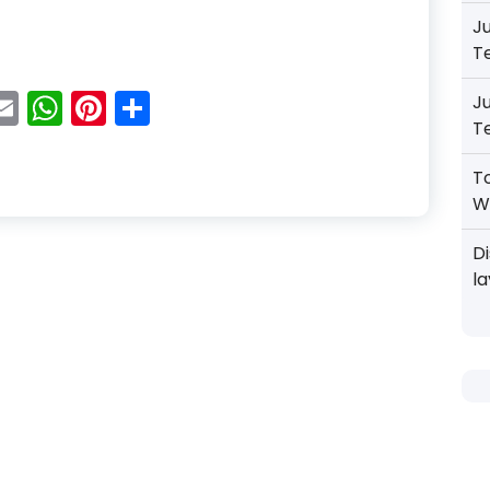
J
luminium Motif Kayu Terbaik Merk Inkalum di Bogor
T
acebook
Email
WhatsApp
Pinterest
Share
J
T
T
W
D
l