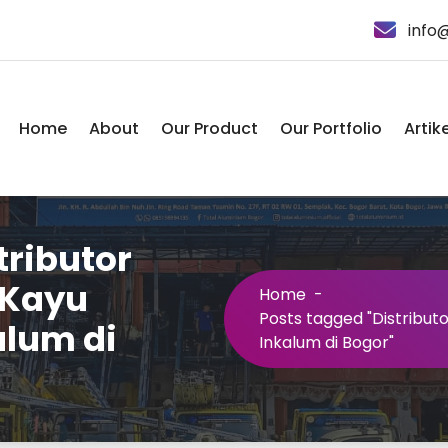
info
Home
About
Our Product
Our Portfolio
Artike
tributor
 Kayu
Home
-
Posts tagged "Distribut
alum di
Inkalum di Bogor"