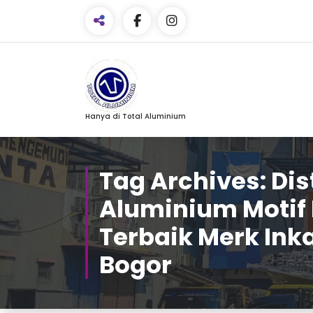
Skip
to
Content
Facebook
Hanya di Total Aluminium
Email
WhatsApp
Tag Archives: Dis
Pinterest
Aluminium Motif
Share
Terbaik Merk Ink
Bogor