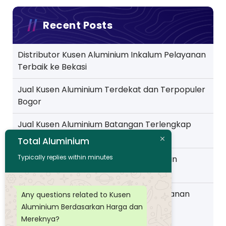
Recent Posts
Distributor Kusen Aluminium Inkalum Pelayanan
Terbaik ke Bekasi
Jual Kusen Aluminium Terdekat dan Terpopuler
Bogor
Jual Kusen Aluminium Batangan Terlengkap
Pelayanan ke Jakarta
Total Aluminium
Typically replies within minutes
Toko Kusen Aluminium Murah Pelayanan
Wilayah Pemalang
Distributor Kusen Aluminium Murah layanan
Any questions related to Kusen
Wilayah Purwokerto
Aluminium Berdasarkan Harga dan
Mereknya?