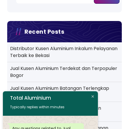
Recent Posts
Distributor Kusen Aluminium Inkalum Pelayanan
Terbaik ke Bekasi
Jual Kusen Aluminium Terdekat dan Terpopuler
Bogor
Jual Kusen Aluminium Batangan Terlengkap
Pelayanan ke Jakarta
Total Aluminium
Typically replies within minutes
Toko Kusen Aluminium Murah Pelayanan
Wilayah Pemalang
Distributor Kusen Aluminium Murah layanan
Any questions related to Jual