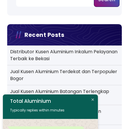
Recent Posts
Distributor Kusen Aluminium Inkalum Pelayanan
Terbaik ke Bekasi
Jual Kusen Aluminium Terdekat dan Terpopuler
Bogor
Jual Kusen Aluminium Batangan Terlengkap
Pelayanan ke Jakarta
Total Aluminium
Typically replies within minutes
Toko Kusen Aluminium Murah Pelayanan
Wilayah Pemalang