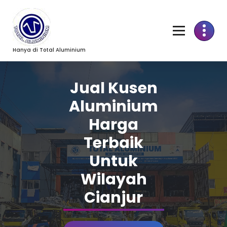
Skip
to
Content
Hanya di Total Aluminium
Jual Kusen
Aluminium
Harga
Terbaik
Untuk
Wilayah
Cianjur