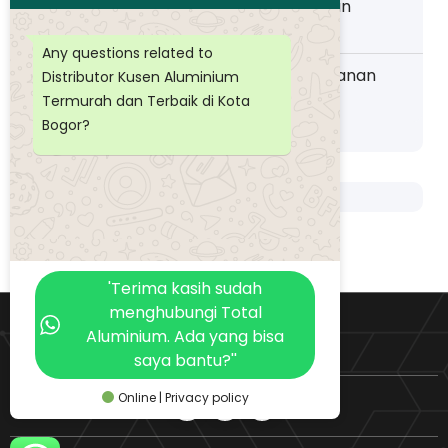
Toko Kusen Aluminium Murah Pelayanan
Wilayah Pemalang
Any questions related to
Distributor Kusen Aluminium Murah layanan
Distributor Kusen Aluminium
Wilayah Purwokerto
Termurah dan Terbaik di Kota
Bogor?
'Terima kasih sudah
menghubungi Total
Aluminium. Ada yang bisa
saya bantu?''
Online | Privacy policy