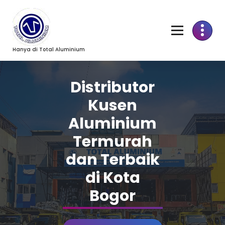
Skip
to
Content
Hanya di Total Aluminium
Distributor
Kusen
Aluminium
Termurah
dan Terbaik
di Kota
Bogor