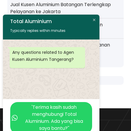
Jual Kusen Aluminium Batangan Terlengkap
Pelayanan ke Jakarta
Total Aluminium
Toko Kusen Aluminium Murah Pelayanan
Typically replies within minutes
Wilayah Pemalang
Distributor Kusen Aluminium Murah layanan
Wilayah Purwokerto
Any questions related to Agen
Kusen Aluminium Tangerang?
'Terima kasih sudah
menghubungi Total
Aluminium. Ada yang bisa
saya bantu?''